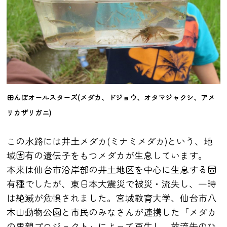
田んぼオールスターズ(メダカ、ドジョウ、オタマジャクシ、アメ
リカザリガニ)
この水路には井土メダカ(ミナミメダカ)という、地
域固有の遺伝子をもつメダカが生息しています。
本来は仙台市沿岸部の井土地区を中心に生息する固
有種でしたが、東日本大震災で被災・流失し、一時
は絶滅が危惧されました。宮城教育大学、仙台市八
木山動物公園と市民のみなさんが連携した「メダカ
の里親プロジェクト」によって再生し、放流先のひ