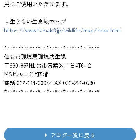
用にご使用いただけます。
↓生きもの生息地マップ
https://www.tamaki3.jp/wildlife/map/index.html
*‥*‥*‥*‥*‥*‥*‥*‥*‥*‥*‥*
仙台市環境局環境共生課
〒980-8671仙台市青葉区二日町6-12
MSビル二日町5階
電話 022-214-0007/FAX 022-214-0580
*‥*‥*‥*‥*‥*‥*‥*‥*‥*‥*‥*
ブログ一覧に戻る