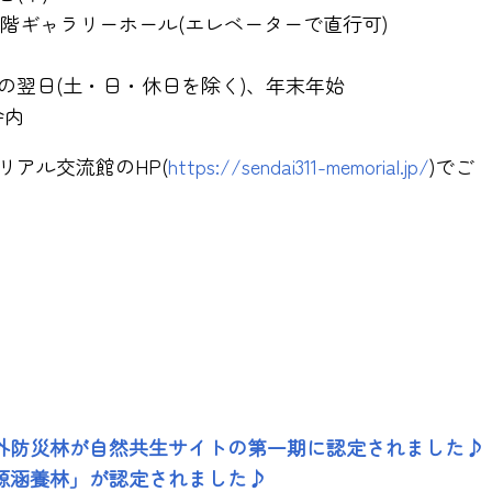
 3階ギャラリーホール(エレベーターで直行可)
日の翌日(土・日・休日を除く)、年末年始
舎内
リアル交流館のHP(
https://sendai311-memorial.jp/
)でご
外防災林が自然共生サイトの第一期に認定されました♪
源涵養林」が認定されました♪