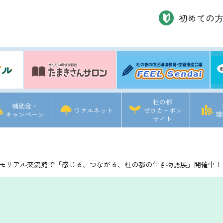
初めての
杜の都
補助金・
ワケルネット
ゼロカーボン
キャンペーン
環
サイト
.11メモリアル交流館で「感じる、つながる、杜の都の生き物語展」開催中！