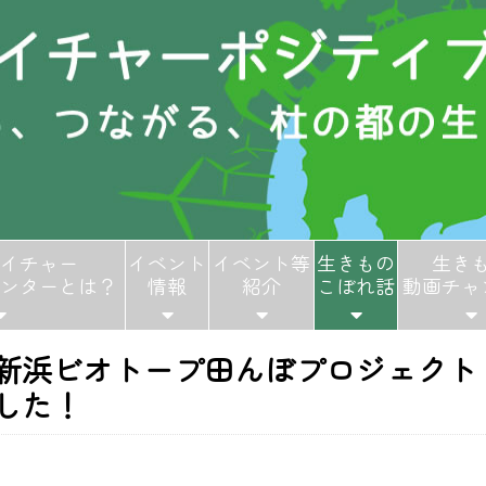
イチャー
イベント
イベント等
生きもの
生き
ンターとは？
情報
紹介
こぼれ話
動画チャ
新浜ビオトープ田んぼプロジェクト
した！