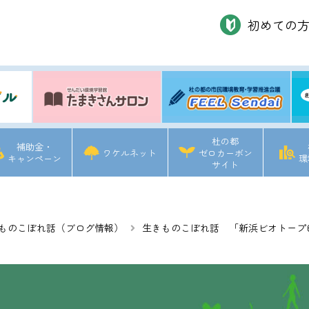
初めての
杜の都
補助金・
ワケルネット
ゼロカーボン
キャンペーン
環
サイト
ものこぼれ話（ブログ情報）
生きものこぼれ話 「新浜ビオトープ