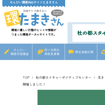
せんだい環境Webサイトたまきさん
環境に優しい行動のヒントや情報が
つまった環境ポータルサイトです。
せんだい
四ツ谷用水
野生鳥獣対策
環境学習講座
再発見事業
TOP
杜の都ネイチャーポジティブセンター
生き
開催しました！