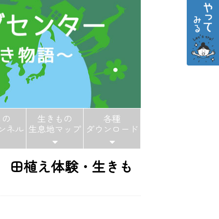
もの
生きもの
各種
ンネル
生息地マップ
ダウンロード
 田植え体験・生きも