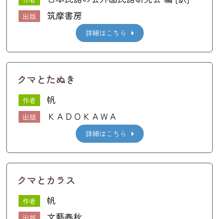
筑摩書房
出版
詳細はこちら
クマとたぬき
帆
作者
ＫＡＤＯＫＡＷＡ
出版
詳細はこちら
クマとカラス
帆
作者
文藝春秋
出版