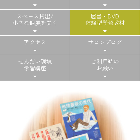
スペース貸出/
図書・DVD
小さな個展を開く
体験型学習教材
アクセス
サロンブログ
せんだい環境
ご利用時の
学習講座
お願い