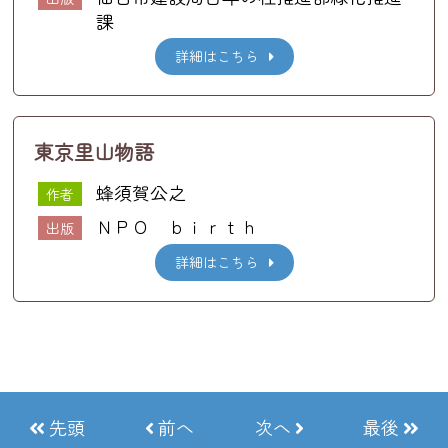
課
詳細はこちら
東京里山物語
蜂須賀公之
作者
ＮＰＯ ｂｉｒｔｈ
出版
詳細はこちら
先頭
前へ
次へ
最後