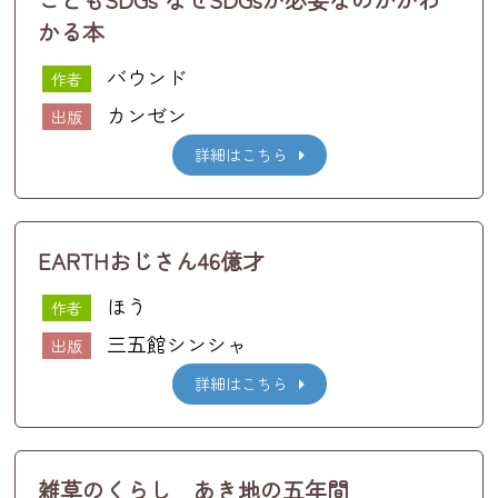
かる本
バウンド
作者
カンゼン
出版
詳細はこちら
EARTHおじさん46億才
ほう
作者
三五館シンシャ
出版
詳細はこちら
雑草のくらし あき地の五年間