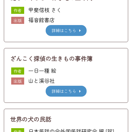
甲斐信枝 さく
作者
福音館書店
出版
詳細はこちら
ざんこく探偵の生きもの事件簿
一日一種 絵
作者
山と溪谷社
出版
詳細はこちら
世界の犬の民話
日本民話の会外国民話研究会 編 [訳]
作者