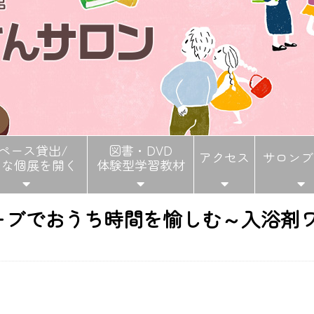
ペース貸出/
図書・DVD
アクセス
サロンブ
さな個展を開く
体験型学習教材
ハーブでおうち時間を愉しむ～入浴剤