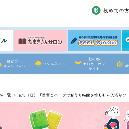
初めての
杜の都
補助金・
ワケルネット
ゼロカーボン
キャンペーン
環
サイト
座一覧
6/8（日）『重曹とハーブでおうち時間を愉しむ～入浴剤ワ