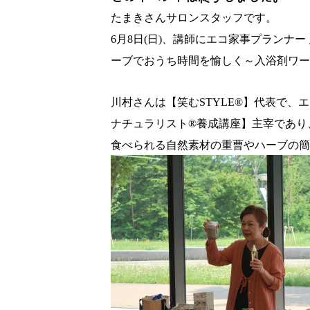
たまきさんサロンスタッフです。
6
月8日(日)、講師にエコ家事プランナ
ーブでおうち時間を愉しく～入浴剤ワー
川村さんは【笑むSTYLE®︎】代表
ナチュラリスト®︎養成講座】主宰であ
食べられる自然素材の重曹やハーブの簡