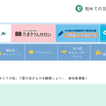
初めての
杜の都
補助金・
ワケルネット
ゼロカーボン
キャンペーン
環
サイト
～「みどりの杜」で夏の生きものを観察しよう～ 参加者募集！