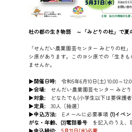
杜の都の生き物語 ～「みどりの杜」で夏の
「せんだい農業園芸センター みどりの杜
シ原があります。このヨシ原での「生きも
ませんか。
►開催日時:
令和5年6月10日(土) 10:00～12
►会場:
せんだい農業園芸センター みどりの
►対象:
どなたでも(小学生以下は要保護者
►定員:
30人〔抽選〕
►申込方法:
Eメールに必要事項
(1)イベ
がな・年齢、(3)電話番号
を記入のうえ、環
►申込締切:
5月31日(水)必着