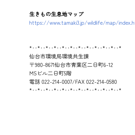
生きもの生息地マップ
https://www.tamaki3.jp/wildlife/map/index.h
*‥*‥*‥*‥*‥*‥*‥*‥*‥*‥*‥*
仙台市環境局環境共生課
〒980-8671仙台市青葉区二日町6-12
MSビル二日町5階
電話 022-214-0007/FAX 022-214-0580
*‥*‥*‥*‥*‥*‥*‥*‥*‥*‥*‥*