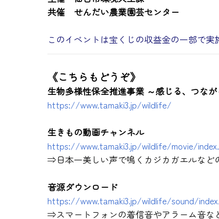
共催 せんだい農業園芸センター
このイベントは宝くじの収益金の一部で実
《こちらもどうぞ》
生物多様性保全推進事業 ～感じる、つな
https://www.tamaki3.jp/wildlife/
生きもの動画チャンネル
https://www.tamaki3.jp/wildlife/movie/index
⇒日本一美しい声で鳴くカジカガエルなど
音源ダウンロード
https://www.tamaki3.jp/wildlife/sound/index
⇒スマートフォンの着信音やアラーム音な