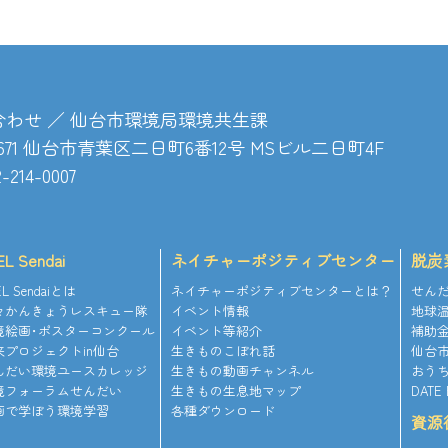
合わせ ／ 仙台市環境局環境共生課
-8671 仙台市青葉区二日町6番12号 MSビル二日町4F
2-214-0007
EL Sendai
ネイチャーポジティブセンター
脱炭
EL Sendaiとは
ネイチャーポジティブセンターとは？
せんだい
々かんきょうレスキュー隊
イベント情報
地球
境絵画･ポスターコンクール
イベント等紹介
補助
来プロジェクトin仙台
生きものこぼれ話
仙台
んだい環境ユースカレッジ
生きもの動画チャンネル
おう
境フォーラムせんだい
生きもの生息地マップ
DATE 
画で学ぼう環境学習
各種ダウンロード
資源