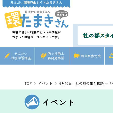
せんだい環境Webサイトたまきさん
環境に優しい行動のヒントや情報が
つまった環境ポータルサイトです。
せんだい
四ツ谷用水
野生鳥獣対策
環境学習講座
再発見事業
TOP
イベント
6月10日 杜の都の生き物語 
イベント