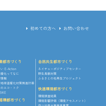
初めての方へ
お問い合わせ
素都市づくり
自然共生都市づくり
 E-Action
ネイチャーポジティブセンター
温暖化ってなに
野生鳥獣対策
金情報
ふるさとの杜再生プロジェクト
市地球温暖化対策推進計画
ちのエコ・トク
快適環境都市づくり
BIKE
環境調査結果
循環都市づくり
環境影響評価（環境アセスメント）
四ツ谷用水再発見事業