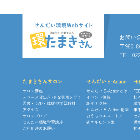
お問い
〒980
TEL. 02
たまきさんサロン
せんだい E-Action
FE
サロン講座
せんだい E-Actionとは
FE
スペース貸出/小さな個展を開く
イベント情報
杜
図書・DVD・体験型学習教材
3E小ネタ帳
環
アクセス
せんだい E-Action 動画
未
サロンブログ
おうちのエコ・トク
せ
せんだい環境学習講座
省エネヒント集
環
ご利用時のお願い
動